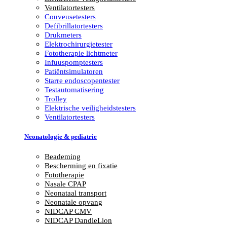
Ventilatortesters
Couveusetesters
Defibrillatortesters
Drukmeters
Elektrochirurgietester
Fototherapie lichtmeter
Infuuspomptesters
Patiëntsimulatoren
Starre endoscopentester
Testautomatisering
Trolley
Elektrische veiligheidstesters
Ventilatortesters
Neonatologie & pediatrie
Beademing
Bescherming en fixatie
Fototherapie
Nasale CPAP
Neonataal transport
Neonatale opvang
NIDCAP CMV
NIDCAP DandleLion