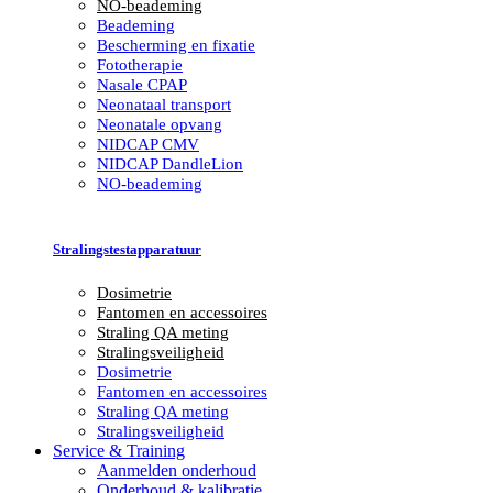
NO-beademing
Beademing
Bescherming en fixatie
Fototherapie
Nasale CPAP
Neonataal transport
Neonatale opvang
NIDCAP CMV
NIDCAP DandleLion
NO-beademing
Stralingstestapparatuur
Dosimetrie
Fantomen en accessoires
Straling QA meting
Stralings­veiligheid
Dosimetrie
Fantomen en accessoires
Straling QA meting
Stralings­veiligheid
Service & Training
Aanmelden onderhoud
Onderhoud & kalibratie