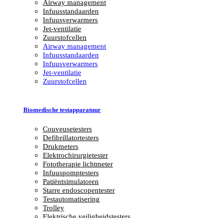
Airway management
Infuusstandaarden
Infuusverwarmers
Jet-ventilatie
Zuurstofcellen
Airway management
Infuusstandaarden
Infuusverwarmers
Jet-ventilatie
Zuurstofcellen
Biomedische testapparatuur
Couveusetesters
Defibrillatortesters
Drukmeters
Elektrochirurgietester
Fototherapie lichtmeter
Infuuspomptesters
Patiëntsimulatoren
Starre endoscopentester
Testautomatisering
Trolley
Elektrische veiligheidstesters