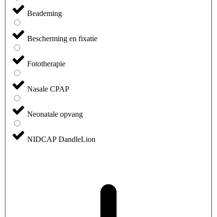
Beademing
Bescherming en fixatie
Fototherapie
Nasale CPAP
Neonatale opvang
NIDCAP DandleLion